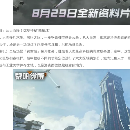
城」从天而降！惊现神秘“能量球”
，人类挣扎求生。黑暗之际，一座钢铁都市撕开云幕，从天而降，那就是洛克西德的
合作，还是另一场阴谋？想要寻求真相，只能亲身走近。
生机》全新场景「铸空城」拉开帷幕，凝结着人类最高科技的悬空堡垒缀于空中。这
化巨型都市模样。城中根据不同的功能定位进行了六大区域的划分，城内汇集人才，
技与工业美学并存之地，也是洛克西德隐藏机密的地方。