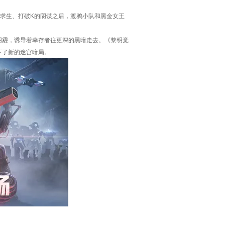
苦求生、打破K的阴谋之后，渡鸦小队和黑金女王
阴霾，诱导着幸存者往更深的黑暗走去。《黎明觉
下了新的迷宫暗局。