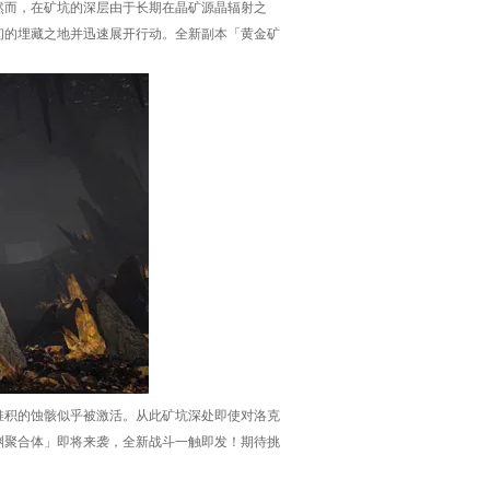
然而，在矿坑的深层由于长期在晶矿源晶辐射之
初的埋藏之地并迅速展开行动。全新副本「黄金矿
堆积的蚀骸似乎被激活。从此矿坑深处即使对洛克
渊聚合体」即将来袭，全新战斗一触即发！期待挑