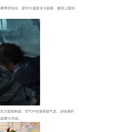
0赛季开始后，星环大厦新关卡刷新，楼层上限到
巧克力蛋糕构成，空气中弥漫香甜气息。训练赛歼
场甜蜜大作战。