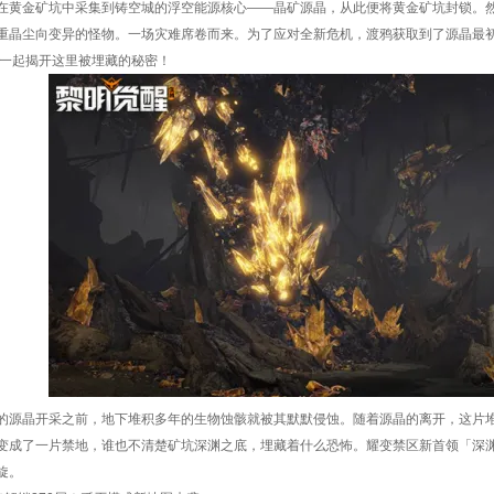
在黄金矿坑中采集到铸空城的浮空能源核心——晶矿源晶，从此便将黄金矿坑封锁。
重晶尘向变异的怪物。一场灾难席卷而来。为了应对全新危机，渡鸦获取到了源晶最
,一起揭开这里被埋藏的秘密！
的源晶开采之前，地下堆积多年的生物蚀骸就被其默默侵蚀。随着源晶的离开，这片
变成了一片禁地，谁也不清楚矿坑深渊之底，埋藏着什么恐怖。耀变禁区新首领「深
旋。