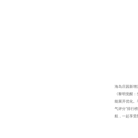
海岛庄园新增
《黎明觉醒：
能展开优化。
气评分”排行
航，一起享受