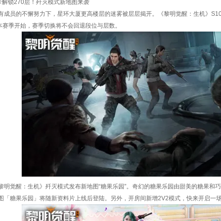
卡解锁270层！歼灭模式新地图来袭
有成员的不懈努力下，星环大厦更高楼层的迷雾被层层揭开。《黎明觉醒：生机》S1
从本赛季开始，赛季切换将不会回退段位与层数。
黎明觉醒：生机》歼灭模式发布新地图“糖果乐园”。奇幻的糖果乐园由甜美的糖果和
图「糖果乐园」将随新资料片上线后登陆。另外，开房间新增2V2模式，快来开启一