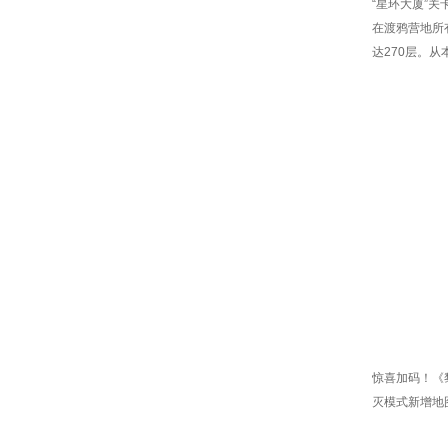
“星环大厦”关
在渡鸦营地所
达270层。
惊喜加码！《
灭模式新增地