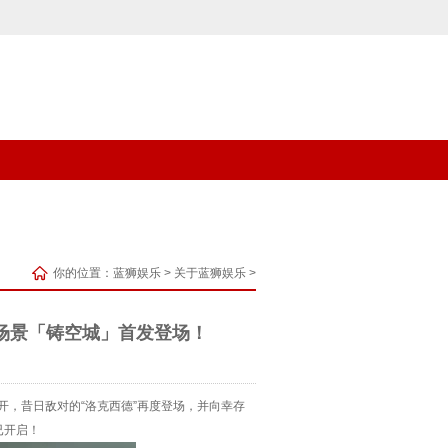
你的位置：
蓝狮娱乐
>
关于蓝狮娱乐
>
场景「铸空城」首发登场！
开，昔日敌对的“洛克西德”再度登场，并向幸存
已开启！