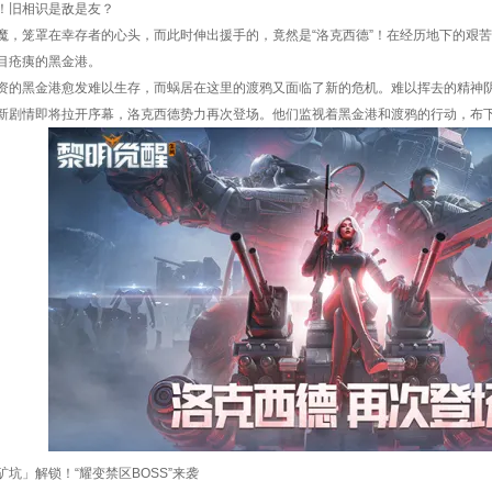
！旧相识是敌是友？
魔，笼罩在幸存者的心头，而此时伸出援手的，竟然是“洛克西德”！在经历地下的艰
目疮痍的黑金港。
资的黑金港愈发难以生存，而蜗居在这里的渡鸦又面临了新的危机。难以挥去的精神
新剧情即将拉开序幕，洛克西德势力再次登场。他们监视着黑金港和渡鸦的行动，布
坑」解锁！“耀变禁区BOSS”来袭