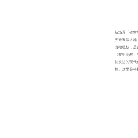
新场景「铸空
灾难遍涂大地
出橄榄枝，是
《黎明觉醒：
技发达的现代
柱。这里是科