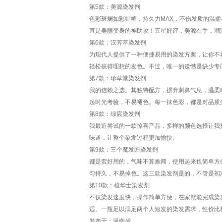
第5款：美源染发剂
色彩斑斓如彩虹糖，持久力MAX，不伤发质的温
直是美丽变身的神助攻！五星好评，美源在手，潮
第6款：汉芳萃染发剂
为现代人提供了一种便捷易用的染发方案，让你不
轻松获得理想的发色。不过，唯一的遗憾是缺少专
第7款：珍草堂染发剂
我的信赖之选。其独特配方，摒弃刺鼻气息，温柔
起时光考验，不易褪色。每一抹色彩，都是对品质
第8款：绿宸染发剂
我最近尝试的一款惊喜产品，多样的颜色选择让我
味道，让整个染发过程更加愉快。
第9款：三个魔发匠染发剂
都是蛮好用的，气味不算难闻，使用起来也简单方
匀持久，不易掉色。这三款染发剂是的，不管是初
第10款：植华士染发剂
不仅染发速度快，操作简单方便，在家就能完成染
适。一瓶足以满足两个人短发的染发需求，性价比
发布于：河南省