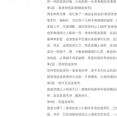
得一试的染发好物，让你的每一次变身都自信满满
第1款：首迷泡泡染(植物染发剂)
周末闲来无事，咱们来了一场说走就走的“家居美
着艾叶、侧柏叶、当归等十几种天然植物的秘密，
直接上手，无需调配，操作简单到让人惊呼“原来染
色彩饱满得让人眼前一亮。张张的黄皮肌肤，在这
最神奇的是，这泡泡染不仅遮白发效果杠杠的，还
息。而且，这固色持久力，简直是懒人福音，告别
染完一照镜子，嘿，大数据都懂我们心思，推送的
泡泡染，让美丽不再是秘密，而是你我共享的轻松
第2款：世仲堂染发剂
世仲堂的染发剂一直备受好评，其中尤为出众的是
我发现染发效果持久自然，不易褪色，让我倍感自
第3款：韩方五谷染发剂
超值优惠让人惊喜不已！精致的包装和丰富的赠品
和，染后发质亮泽，颜色持久。
第4款：彩蕴染发剂
真是太棒了！家里的老人们都非常喜欢使用它，已
题。另外，它的清新味道也让人感觉非常舒适，一