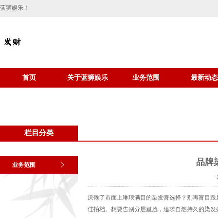
蓝狮娱乐！
首页
关于蓝狮娱乐
业务范围
最新动态
栏目分类
品牌
业务范围
厌倦了市面上琳琅满目的染发膏选择？别再盲目跟
佳拍档。想要告别分层尴尬，追求自然持久的染发