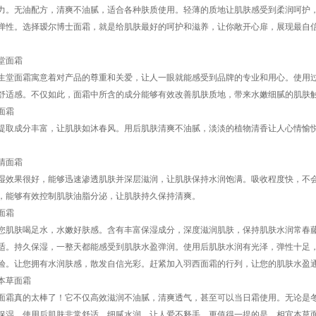
力。无油配方，清爽不油腻，适合各种肤质使用。轻薄的质地让肌肤感受到柔润呵护
弹性。选择瑷尔博士面霜，就是给肌肤最好的呵护和滋养，让你敞开心扉，展现最自
堂面霜
生堂面霜寓意着对产品的尊重和关爱，让人一眼就能感受到品牌的专业和用心。使用
舒适感。不仅如此，面霜中所含的成分能够有效改善肌肤质地，带来水嫩细腻的肌肤
面霜
提取成分丰富，让肌肤如沐春风。用后肌肤清爽不油腻，淡淡的植物清香让人心情愉
清面霜
湿效果很好，能够迅速渗透肌肤并深层滋润，让肌肤保持水润饱满。吸收程度快，不
，能够有效控制肌肤油脂分泌，让肌肤持久保持清爽。
面霜
您肌肤喝足水，水嫩好肤感。含有丰富保湿成分，深度滋润肌肤，保持肌肤水润常春
适。持久保湿，一整天都能感受到肌肤水盈弹润。使用后肌肤水润有光泽，弹性十足
验。让您拥有水润肤感，散发自信光彩。赶紧加入羽西面霜的行列，让您的肌肤水盈
本草面霜
面霜真的太棒了！它不仅高效滋润不油腻，清爽透气，甚至可以当日霜使用。无论是
保湿。使用后肌肤非常舒适，细腻水润，让人爱不释手。更值得一提的是，相宜本草