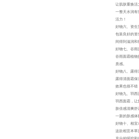
让肌肤重焕活
一整天水润有
活力！
好物六、资生
包装良好的资
间得到滋润和
好物七、谷雨
谷雨面霜植物
质感。
好物八、露得
露得清面霜保
效果也很不错
好物九、羽西
羽西面霜，让
肤倍感清爽舒
一新的肤感体
好物十、相宜
这款相宜本草
充分的呵护和