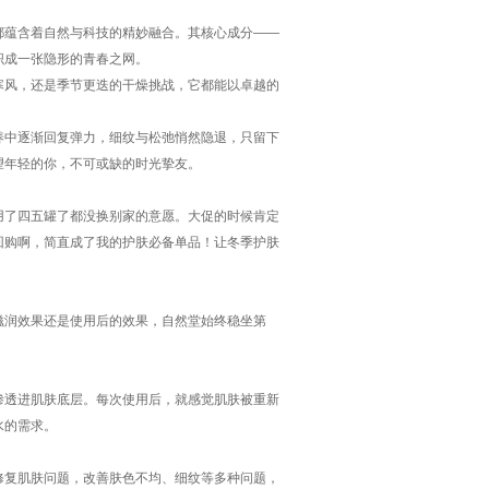
都蕴含着自然与科技的精妙融合。其核心成分——
织成一张隐形的青春之网。
寒风，还是季节更迭的干燥挑战，它都能以卓越的
养中逐渐回复弹力，细纹与松弛悄然隐退，只留下
望年轻的你，不可或缺的时光挚友。
用了四五罐了都没换别家的意愿。大促的时候肯定
回购啊，简直成了我的护肤必备单品！让冬季护肤
滋润效果还是使用后的效果，自然堂始终稳坐第
渗透进肌肤底层。每次使用后，就感觉肌肤被重新
水的需求。
修复肌肤问题，改善肤色不均、细纹等多种问题，