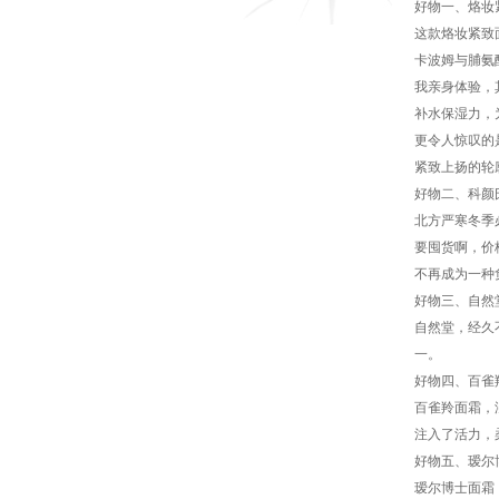
好物一、烙妆
这款烙妆紧致
卡波姆与脯氨
我亲身体验，
补水保湿力，
更令人惊叹的
紧致上扬的轮
好物二、科颜
北方严寒冬季
要囤货啊，价
不再成为一种
好物三、自然
自然堂，经久
一。
好物四、百雀
百雀羚面霜，
注入了活力，
好物五、瑷尔
瑷尔博士面霜