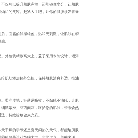
，不仅可以提升肌肤弹性，还能锁住水分，让肌肤
信灿烂的笑容。赶紧入手吧，让你的肌肤焕发青春
过后，面霜的触感轻盈，温和无刺激，让肌肤在瞬
触感。
悦。外包装精致高大上，盖子采用木制设计，增添
会给肌肤添加额外负担，保持肌肤清爽舒适。控油
藤。柔润质地，轻薄易吸收，不黏腻不油腻，让肌
，细腻嫩滑。羽西面霜，呵护您的肌肤，带来焕然
通透，持续绽放健康光彩。
冬天干燥的季节还是夏天闷热的天气，都能给肌肤
面霜的包装设计简约大方，非常讨喜。总的来说，