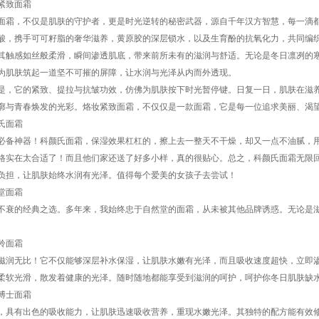
紧致面霜
面霜，不仅是肌肤的守护者，更是时光逆转的秘密武器，源自千年汉方智慧，每一滴
酸，携手可可籽脂的奢华滋养，黄原胶的深层锁水，以及生育酚的抗氧化力，共同编
其触感如丝般柔滑，瞬间渗透肌底，带来前所未有的滋润与舒适。无论是冬日凛冽的
为肌肤筑起一道坚不可摧的屏障，让水润与光泽从内而外透现。
是，它的紧致、提拉与抗皱功效，仿佛为肌肤按下时光暂停键。日复一日，肌肤在滋
廓与青春焕发的光彩。烙妆紧致面霜，不仅仅是一款面霜，它是每一位追求美丽、渴
氏面霜
必备神器！科颜氏面霜，保湿效果杠杠的，擦上去一整天不干燥，却又一点不油腻，
格实在太合适了！而且他们家还送了好多小样，真的很贴心。总之，科颜氏面霜无限
负担，让肌肤始终水润有光泽。值得每个爱美的女孩子去尝试！
堂面霜
不衰的经典之选。多年来，我始终忠于自然堂的面霜，从未被其他品牌诱惑。无论是
羚面霜
滋润无比！它不仅能够深层补水保湿，让肌肤水嫩有光泽，而且吸收速度超快，立即
柔软光滑，散发着健康的光泽。随时随地都能享受到滋润的呵护，呵护你冬日肌肤缺
博士面霜
，具有出色的吸收能力，让肌肤迅速吸收营养，重现水嫩光泽。其独特的配方能有效